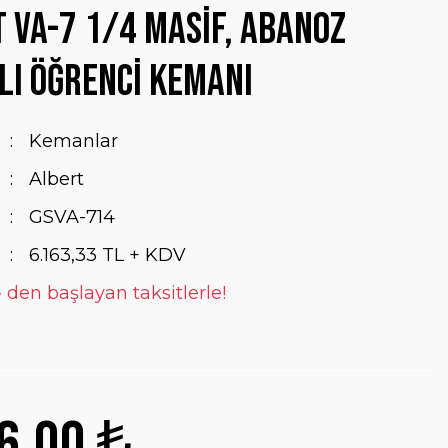
 VA-7 1/4 Masif, Abanoz
ı Öğrenci Kemanı
Kemanlar
Albert
GSVA-714
6.163,33 TL + KDV
 den başlayan taksitlerle!
6,00 ₺