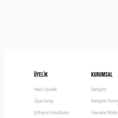
Ürün açıklamasında eksik bilgiler bulunuyor.
Ürün bilgilerinde hatalar bulunuyor.
Ürün fiyatı diğer sitelerden daha pahalı.
Bu ürüne benzer farklı alternatifler olmalı.
Üyelik
Kurumsal
Yeni Üyelik
İletişim
Üye Girişi
İletişim For
Şifremi Unuttum
Havale Bild