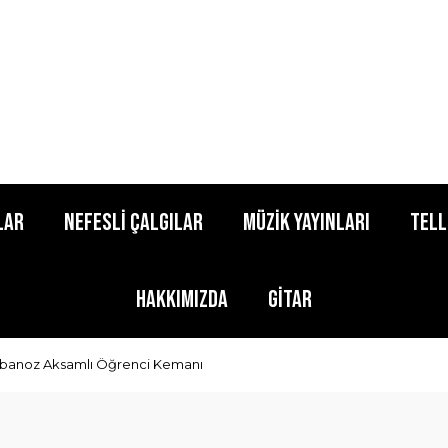
lar
Nefesli Çalgılar
Müzik Yayınları
Tell
Hakkımızda
Gitar
, Abanoz Aksamlı Öğrenci Kemanı