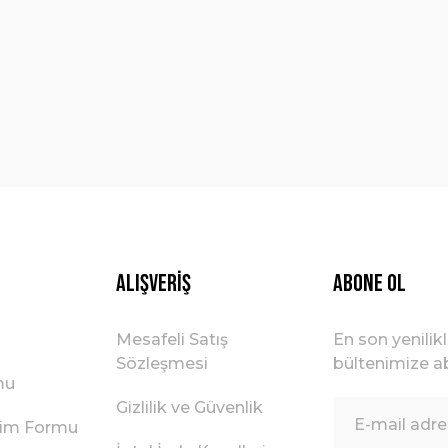
Yorum Yaz
Gönder
Alışveriş
ABONE OL
Mesafeli Satış
En son yenilik
Sözleşmesi
bültenimize ab
mu
Gizlilik ve Güvenlik
irim Formu