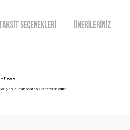
Taksit Seçenekleri
Önerileriniz
 + Reçine
rı yapıldıktan sonra sizlere teslim edilir.
diğer konularda yetersiz gördüğünüz noktaları öneri formunu kullanarak t
Bu ürüne ilk yorumu siz yapın!