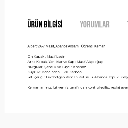
Ürün Bilgisi
Yorumlar
Albert VA-7 Masif, Abanoz Aksamlı Öğrenci Kemanı
Ön Kapak : Masif Ladin
Arka Kapak, Yanlıklar ve Sap : Masif Akçaağaç
Burgular, Çenelik ve Tuşe : Abanoz
Kuyruk : Kendinden Fiksli Karbon
Set İçeriği : Dikdörtgen Keman Kutusu + Abanoz Topuklu Yay
Kemanlarımız, lutiyemiz tarafından kontrol edilip, reglaj ayarla
Bu ürünün fiyat bilgisi, resim, ürün açıklamalarında ve 
Görüş ve önerileriniz için teşekkür ederiz.
Ürün resmi kalitesiz, bozuk veya görüntülenemiyor.