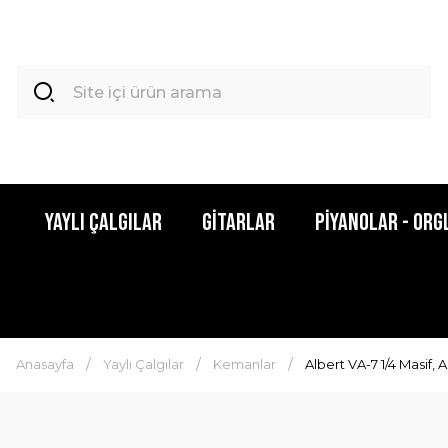
Yaylı Çalgılar
Gitarlar
Piyanolar - Org
Anasayfa
Yaylı Çalgılar
Kemanlar
Albert VA-7 1/4 Masif