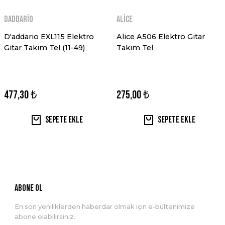
Daddario
Alice
D'addario EXL115 Elektro
Alice A506 Elektro Gitar
Gitar Takım Tel (11-49)
Takım Tel
477,30 ₺
275,00 ₺
Sepete Ekle
Sepete Ekle
ABONE OL
En son yeniliklerden haberdar olmak için e-bültenimize
abone olabilirsiniz.