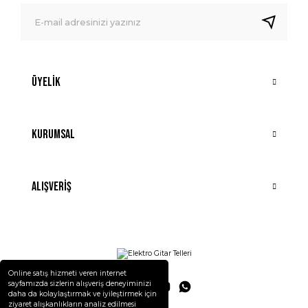
Üyelik
Kurumsal
Alışveriş
Online satış hizmeti veren internet
sayfamızda sizlerin alışveriş deneyiminizi
daha da kolaylaştırmak ve iyileştirmek için
ziyaret alışkanlıkların analiz edilmesi