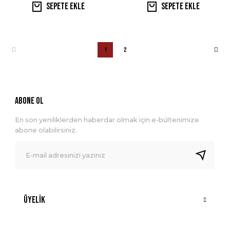
Sepete Ekle
Sepete Ekle
1
2
ABONE OL
En son yeniliklerden haberdar olmak için e-bültenimize
abone olabilirsiniz.
Üyelik