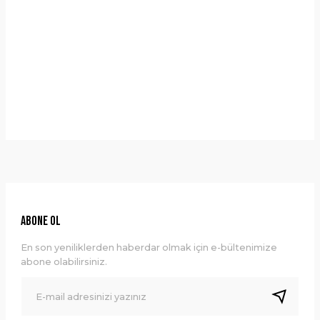
Yorumlar
Taksit Seçenekleri
Bu ürüne ilk yorumu siz yapın!
Önerileriniz
Yorum Yaz
Bu ürünün fiyat bilgisi, resim, ürün açıklamalarında ve diğer
konularda yetersiz gördüğünüz noktaları öneri formunu
kullanarak tarafımıza iletebilirsiniz.
Görüş ve önerileriniz için teşekkür ederiz.
Ürün resmi kalitesiz, bozuk veya görüntülenemiyor.
ABONE OL
Ürün açıklamasında eksik bilgiler bulunuyor.
En son yeniliklerden haberdar olmak için e-bültenimize
Ürün bilgilerinde hatalar bulunuyor.
abone olabilirsiniz.
Ürün fiyatı diğer sitelerden daha pahalı.
Bu ürüne benzer farklı alternatifler olmalı.