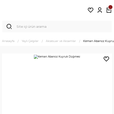
Anasayfa
Yaylı Çalgılar
Aksesuar ve Aksamlar
Keman Abanoz Kuyru