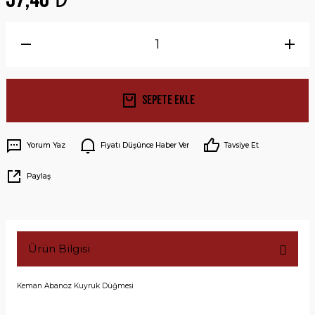
Sepete Ekle
Yorum Yaz
Fiyatı Düşünce Haber Ver
Tavsiye Et
Paylaş
Ürün Bilgisi
Keman Abanoz Kuyruk Düğmesi