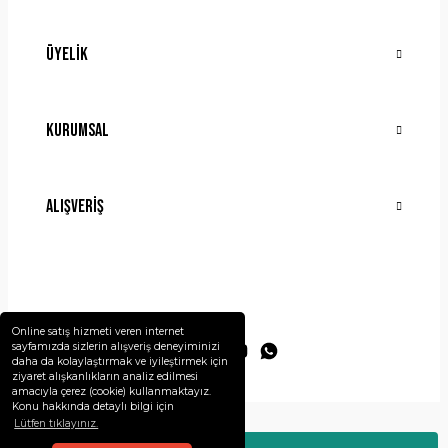
Üyelik
Gönder
Kurumsal
Alışveriş
Online satış hizmeti veren internet
sayfamızda sizlerin alışveriş deneyiminizi
daha da kolaylaştırmak ve iyileştirmek için
ziyaret alışkanlıkların analiz edilmesi
amacıyla çerez (cookie) kullanmaktayız.
Konu hakkında detaylı bilgi için
Lütfen tıklayınız.
2024 Copyright IdeaSoft - Tüm Hakları Saklıdır.