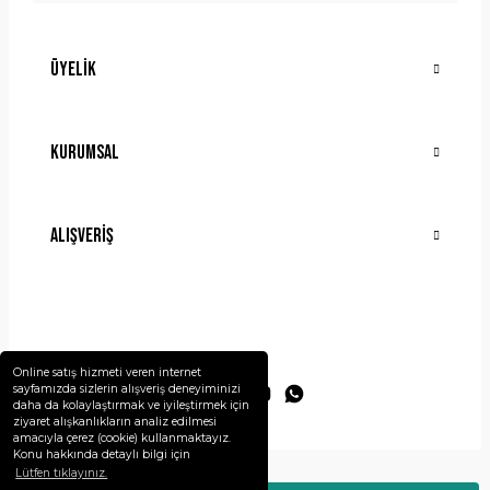
Üyelik
Gönder
Kurumsal
Alışveriş
Online satış hizmeti veren internet
sayfamızda sizlerin alışveriş deneyiminizi
daha da kolaylaştırmak ve iyileştirmek için
ziyaret alışkanlıkların analiz edilmesi
amacıyla çerez (cookie) kullanmaktayız.
Konu hakkında detaylı bilgi için
Lütfen tıklayınız.