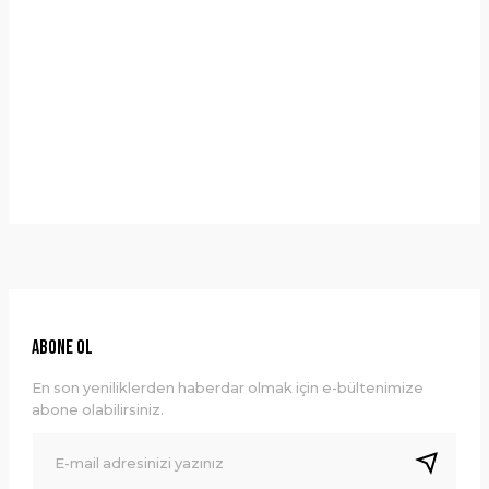
Yorumlar
Taksit Seçenekleri
Bu ürüne ilk yorumu siz yapın!
Önerileriniz
Yorum Yaz
Bu ürünün fiyat bilgisi, resim, ürün açıklamalarında ve diğer
konularda yetersiz gördüğünüz noktaları öneri formunu
kullanarak tarafımıza iletebilirsiniz.
Görüş ve önerileriniz için teşekkür ederiz.
Ürün resmi kalitesiz, bozuk veya görüntülenemiyor.
ABONE OL
Ürün açıklamasında eksik bilgiler bulunuyor.
En son yeniliklerden haberdar olmak için e-bültenimize
Ürün bilgilerinde hatalar bulunuyor.
abone olabilirsiniz.
Ürün fiyatı diğer sitelerden daha pahalı.
Bu ürüne benzer farklı alternatifler olmalı.