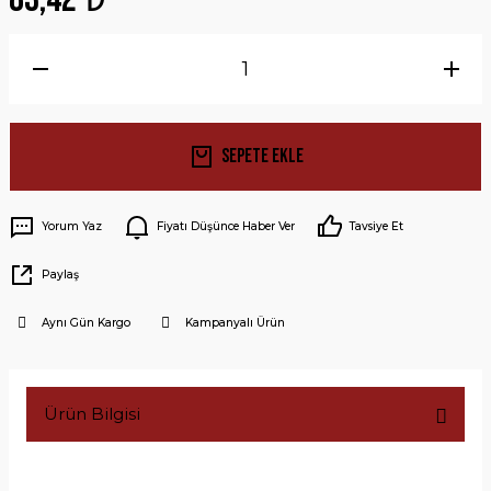
Sepete Ekle
Yorum Yaz
Fiyatı Düşünce Haber Ver
Tavsiye Et
Paylaş
Aynı Gün Kargo
Kampanyalı Ürün
Ürün Bilgisi