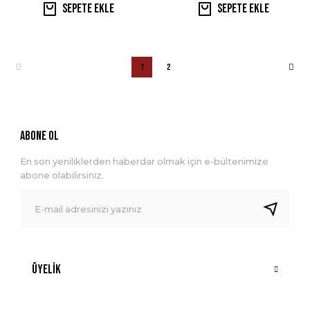
Sepete Ekle
Sepete Ekle
1
2
ABONE OL
En son yeniliklerden haberdar olmak için e-bültenimize
abone olabilirsiniz.
Üyelik