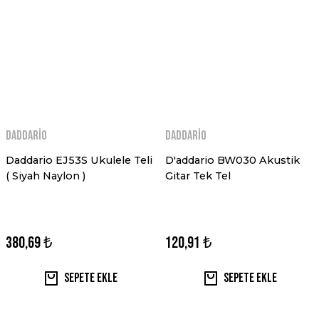
Daddario
Daddario
Daddario EJ53S Ukulele Teli
D'addario BW030 Akustik
( Siyah Naylon )
Gitar Tek Tel
380,69 ₺
120,91 ₺
Sepete Ekle
Sepete Ekle