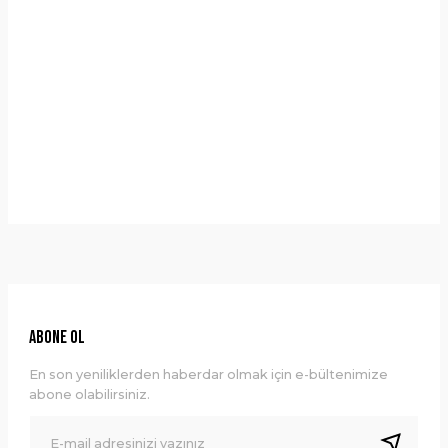
Yorumlar
Taksit Seçenekleri
Bu ürüne ilk yorumu siz yapın!
Önerileriniz
Yorum Yaz
Bu ürünün fiyat bilgisi, resim, ürün açıklamalarında ve diğer
konularda yetersiz gördüğünüz noktaları öneri formunu
kullanarak tarafımıza iletebilirsiniz.
Görüş ve önerileriniz için teşekkür ederiz.
Ürün resmi kalitesiz, bozuk veya görüntülenemiyor.
ABONE OL
Ürün açıklamasında eksik bilgiler bulunuyor.
En son yeniliklerden haberdar olmak için e-bültenimize
Ürün bilgilerinde hatalar bulunuyor.
abone olabilirsiniz.
Ürün fiyatı diğer sitelerden daha pahalı.
Bu ürüne benzer farklı alternatifler olmalı.