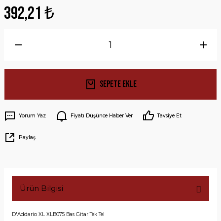
392,21 ₺
Sepete Ekle
Yorum Yaz
Fiyatı Düşünce Haber Ver
Tavsiye Et
Paylaş
Ürün Bilgisi
D'Addario XL XLB075 Bas Gitar Tek Tel