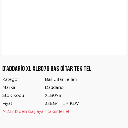
D'Addario XL XLB075 Bas Gitar Tek Tel
Kategori
Bas Gitar Telleri
Marka
Daddario
Stok Kodu
XLB075
Fiyat
326,84 TL + KDV
*42,12 ₺ den başlayan taksitlerle!