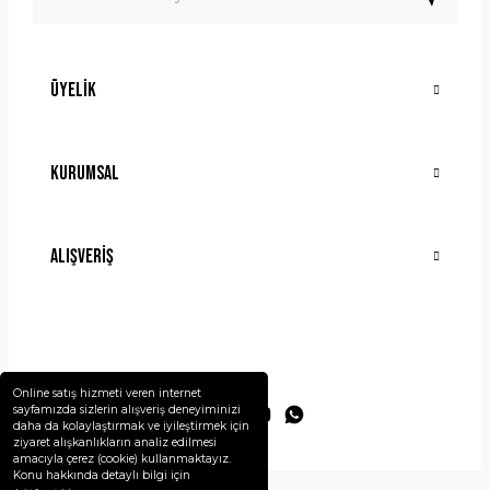
Üyelik
Gönder
Kurumsal
Alışveriş
Online satış hizmeti veren internet
sayfamızda sizlerin alışveriş deneyiminizi
daha da kolaylaştırmak ve iyileştirmek için
ziyaret alışkanlıkların analiz edilmesi
amacıyla çerez (cookie) kullanmaktayız.
Konu hakkında detaylı bilgi için