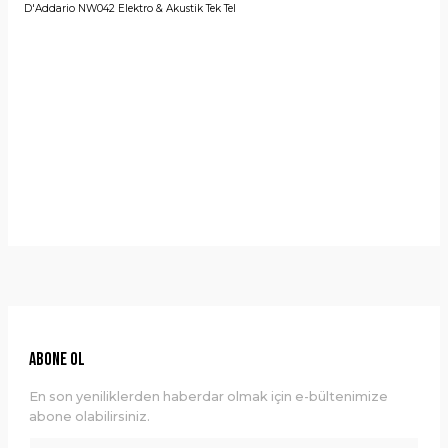
D'Addario NW042 Elektro & Akustik Tek Tel
Yorumlar
Taksit Seçenekleri
Bu ürüne ilk yorumu siz yapın!
Önerileriniz
Yorum Yaz
Bu ürünün fiyat bilgisi, resim, ürün açıklamalarında ve diğer
konularda yetersiz gördüğünüz noktaları öneri formunu
kullanarak tarafımıza iletebilirsiniz.
Görüş ve önerileriniz için teşekkür ederiz.
Ürün resmi kalitesiz, bozuk veya görüntülenemiyor.
ABONE OL
Ürün açıklamasında eksik bilgiler bulunuyor.
En son yeniliklerden haberdar olmak için e-bültenimize
Ürün bilgilerinde hatalar bulunuyor.
abone olabilirsiniz.
Ürün fiyatı diğer sitelerden daha pahalı.