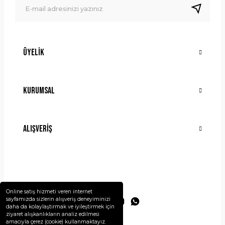
Bu ürüne benzer farklı alternatifler olmalı.
Üyelik
Gönder
Kurumsal
Alışveriş
Online satış hizmeti veren internet
sayfamızda sizlerin alışveriş deneyiminizi
daha da kolaylaştırmak ve iyileştirmek için
ziyaret alışkanlıkların analiz edilmesi
amacıyla çerez (cookie) kullanmaktayız.