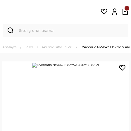
Anasayfa
Teller
Akustik Gitar Telleri
D'Addario NW042 Elektro & Akus