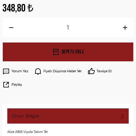
348,80 ₺
Sepete Ekle
Yorum Yaz
Fiyatı Düşünce Haber Ver
Tavsiye Et
Paylaş
Ürün Bilgisi
Alice A905 Viyola Takım Tel