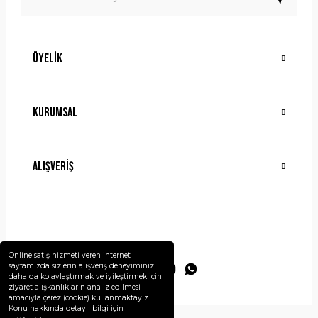
Üyelik
Gönder
Kurumsal
Alışveriş
Online satış hizmeti veren internet
sayfamızda sizlerin alışveriş deneyiminizi
daha da kolaylaştırmak ve iyileştirmek için
ziyaret alışkanlıkların analiz edilmesi
amacıyla çerez (cookie) kullanmaktayız.
Konu hakkında detaylı bilgi için