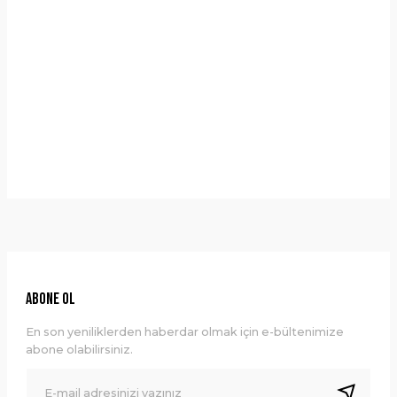
Yorumlar
Taksit Seçenekleri
Bu ürüne ilk yorumu siz yapın!
Önerileriniz
Yorum Yaz
Bu ürünün fiyat bilgisi, resim, ürün açıklamalarında ve diğer
konularda yetersiz gördüğünüz noktaları öneri formunu
kullanarak tarafımıza iletebilirsiniz.
Görüş ve önerileriniz için teşekkür ederiz.
Ürün resmi kalitesiz, bozuk veya görüntülenemiyor.
ABONE OL
Ürün açıklamasında eksik bilgiler bulunuyor.
En son yeniliklerden haberdar olmak için e-bültenimize
Ürün bilgilerinde hatalar bulunuyor.
abone olabilirsiniz.
Ürün fiyatı diğer sitelerden daha pahalı.
Bu ürüne benzer farklı alternatifler olmalı.