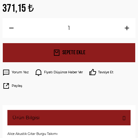
371,15 ₺
Sepete Ekle
Yorum Yaz
Fiyatı Düşünce Haber Ver
Tavsiye Et
Paylaş
Ürün Bilgisi
Alice Akustik Gitar Burgu Takımı