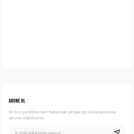
Yorumlar
Taksit Seçenekleri
Bu ürüne ilk yorumu siz yapın!
Önerileriniz
Yorum Yaz
Bu ürünün fiyat bilgisi, resim, ürün açıklamalarında ve diğer
konularda yetersiz gördüğünüz noktaları öneri formunu
kullanarak tarafımıza iletebilirsiniz.
Görüş ve önerileriniz için teşekkür ederiz.
Ürün resmi kalitesiz, bozuk veya görüntülenemiyor.
ABONE OL
Ürün açıklamasında eksik bilgiler bulunuyor.
En son yeniliklerden haberdar olmak için e-bültenimize
Ürün bilgilerinde hatalar bulunuyor.
abone olabilirsiniz.
Ürün fiyatı diğer sitelerden daha pahalı.
Bu ürüne benzer farklı alternatifler olmalı.