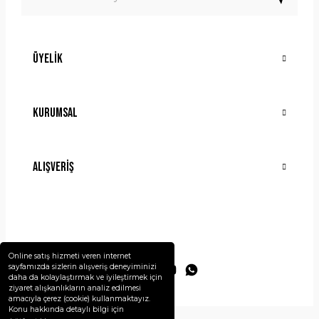
Üyelik
Gönder
Kurumsal
Alışveriş
Online satış hizmeti veren internet
sayfamızda sizlerin alışveriş deneyiminizi
daha da kolaylaştırmak ve iyileştirmek için
ziyaret alışkanlıkların analiz edilmesi
amacıyla çerez (cookie) kullanmaktayız.
Konu hakkında detaylı bilgi için