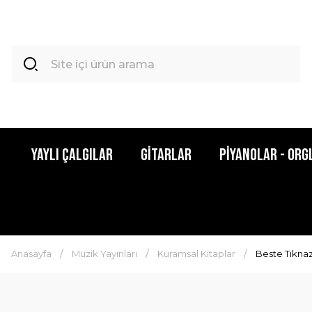
Yaylı Çalgılar
Gitarlar
Piyanolar - Org
Anasayfa
Müzik Yayınları
Kuramsal Kitaplar
Beste Tıkna