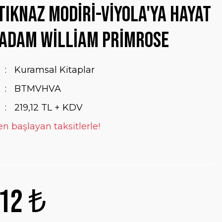
Tıknaz Modiri-Viyola'ya Hayat
 Adam William Primrose
Kuramsal Kitaplar
BTMVHVA
219,12 TL + KDV
en başlayan taksitlerle!
12 ₺