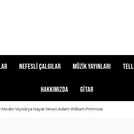
lar
Nefesli Çalgılar
Müzik Yayınları
Tell
Hakkımızda
Gitar
z Modiri-Viyola'ya Hayat Veren Adam William Primrose