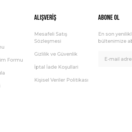
Gönder
Alışveriş
ABONE OL
Mesafeli Satış
En son yenilik
Sözleşmesi
bültenimize ab
mu
Gizlilik ve Güvenlik
irim Formu
İptal İade Koşullari
ula
Kişisel Veriler Politikası
i