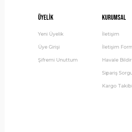
Üyelik
Kurumsal
Yeni Üyelik
İletişim
Üye Girişi
İletişim For
Şifremi Unuttum
Havale Bild
Sipariş Sorg
Kargo Takib