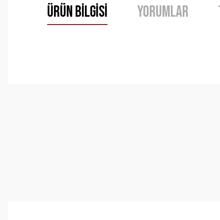
Ürün Bilgisi
Yorumlar
Bu ürünün fiyat bilgisi, resim, ürün açıklamalarında ve 
Görüş ve önerileriniz için teşekkür ederiz.
Ürün resmi kalitesiz, bozuk veya görüntülenemiyor.
Ürün açıklamasında eksik bilgiler bulunuyor.
Ürün bilgilerinde hatalar bulunuyor.
Ürün fiyatı diğer sitelerden daha pahalı.
Bu ürüne benzer farklı alternatifler olmalı.