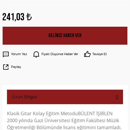
241,03 ₺
Gelince Haber Ver
Yorum Yaz
Fiyatı Düşünce Haber Ver
Tavsiye Et
Paylaş
Ürün Bilgisi
Klasik Gitar Kolay Eğitim MetoduBÜLENT İŞBİLEN
2000 yılında Gazi Üniversitesi Eğitim Fakültesi Müzik
Öğretmenliği Bölümünde lisans eğitimini tamamladı.