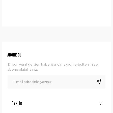
Bu ürüne ilk yorumu siz yapın!
Önerileriniz
Yorum Yaz
Bu ürünün fiyat bilgisi, resim, ürün açıklamalarında ve diğer
konularda yetersiz gördüğünüz noktaları öneri formunu
kullanarak tarafımıza iletebilirsiniz.
Görüş ve önerileriniz için teşekkür ederiz.
Ürün resmi kalitesiz, bozuk veya görüntülenemiyor.
ABONE OL
Ürün açıklamasında eksik bilgiler bulunuyor.
En son yeniliklerden haberdar olmak için e-bültenimize
Ürün bilgilerinde hatalar bulunuyor.
abone olabilirsiniz.
Ürün fiyatı diğer sitelerden daha pahalı.
Bu ürüne benzer farklı alternatifler olmalı.
Üyelik