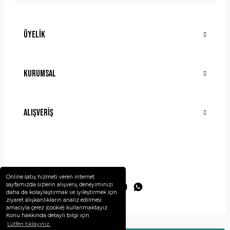
Üyelik
Gönder
Kurumsal
Alışveriş
Online satış hizmeti veren internet
sayfamızda sizlerin alışveriş deneyiminizi
daha da kolaylaştırmak ve iyileştirmek için
ziyaret alışkanlıkların analiz edilmesi
amacıyla çerez (cookie) kullanmaktayız.
Konu hakkında detaylı bilgi için
Lütfen tıklayınız.