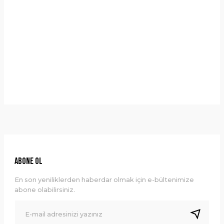
Yorumlar
Taksit Seçenekleri
Bu ürüne ilk yorumu siz yapın!
Önerileriniz
Yorum Yaz
Bu ürünün fiyat bilgisi, resim, ürün açıklamalarında ve diğer
konularda yetersiz gördüğünüz noktaları öneri formunu
kullanarak tarafımıza iletebilirsiniz.
Görüş ve önerileriniz için teşekkür ederiz.
Ürün resmi kalitesiz, bozuk veya görüntülenemiyor.
ABONE OL
Ürün açıklamasında eksik bilgiler bulunuyor.
En son yeniliklerden haberdar olmak için e-bültenimize
Ürün bilgilerinde hatalar bulunuyor.
abone olabilirsiniz.
Ürün fiyatı diğer sitelerden daha pahalı.
Bu ürüne benzer farklı alternatifler olmalı.