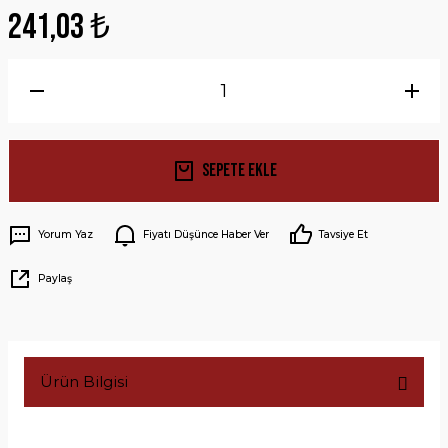
241,03 ₺
Sepete Ekle
Yorum Yaz
Fiyatı Düşünce Haber Ver
Tavsiye Et
Paylaş
Ürün Bilgisi