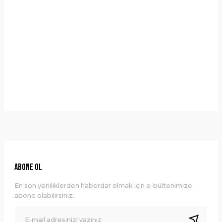
Yorumlar
Taksit Seçenekleri
Bu ürüne ilk yorumu siz yapın!
Önerileriniz
Yorum Yaz
Bu ürünün fiyat bilgisi, resim, ürün açıklamalarında ve diğer
konularda yetersiz gördüğünüz noktaları öneri formunu
kullanarak tarafımıza iletebilirsiniz.
Görüş ve önerileriniz için teşekkür ederiz.
Ürün resmi kalitesiz, bozuk veya görüntülenemiyor.
ABONE OL
Ürün açıklamasında eksik bilgiler bulunuyor.
En son yeniliklerden haberdar olmak için e-bültenimize
Ürün bilgilerinde hatalar bulunuyor.
abone olabilirsiniz.
Ürün fiyatı diğer sitelerden daha pahalı.
Bu ürüne benzer farklı alternatifler olmalı.