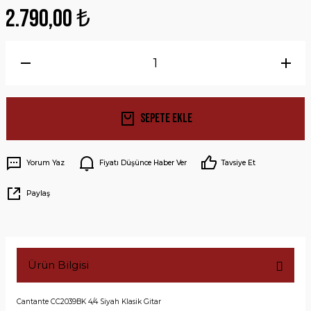
2.790,00 ₺
Sepete Ekle
Yorum Yaz
Fiyatı Düşünce Haber Ver
Tavsiye Et
Paylaş
Ürün Bilgisi
Cantante CC2039BK 4/4 Siyah Klasik Gitar