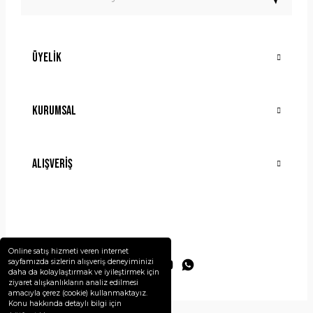
Üyelik
Gönder
Kurumsal
Alışveriş
Online satış hizmeti veren internet
sayfamızda sizlerin alışveriş deneyiminizi
daha da kolaylaştırmak ve iyileştirmek için
ziyaret alışkanlıkların analiz edilmesi
amacıyla çerez (cookie) kullanmaktayız.
Konu hakkında detaylı bilgi için