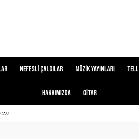
lar
Nefesli Çalgılar
Müzik Yayınları
Tell
Hakkımızda
Gitar
P.599