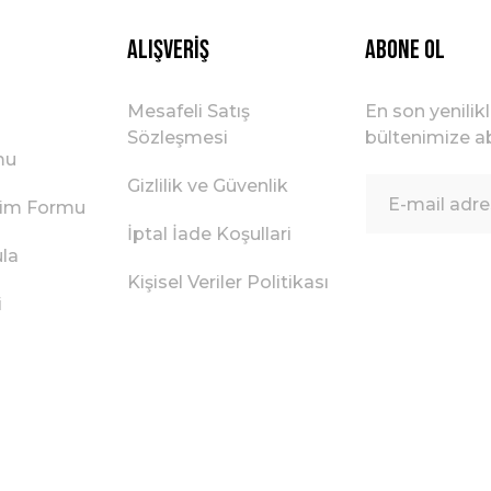
Alışveriş
ABONE OL
Mesafeli Satış
En son yenilik
Sözleşmesi
bültenimize ab
mu
Gizlilik ve Güvenlik
irim Formu
İptal İade Koşullari
ula
Kişisel Veriler Politikası
i