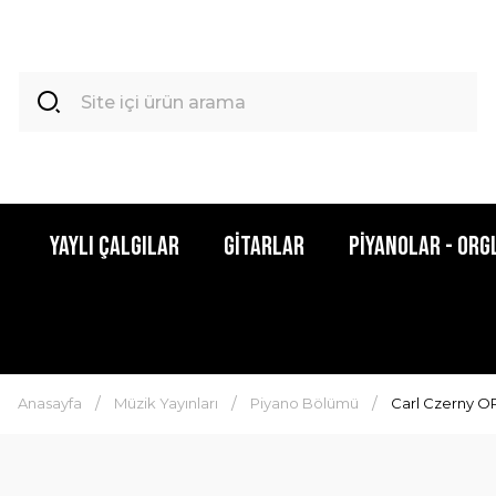
Yaylı Çalgılar
Gitarlar
Piyanolar - Org
Anasayfa
Müzik Yayınları
Piyano Bölümü
Carl Czerny O