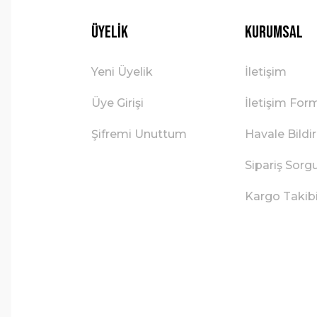
Üyelik
Kurumsal
Yeni Üyelik
İletişim
Üye Girişi
İletişim For
Şifremi Unuttum
Havale Bild
Sipariş Sorg
Kargo Takib