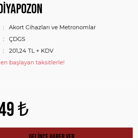
Diyapozon
Akort Cihazları ve Metronomlar
ÇDGS
201,24 TL + KDV
en başlayan taksitlerle!
49 ₺
Gelince Haber Ver