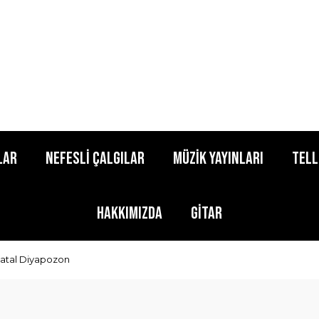
lar
Nefesli Çalgılar
Müzik Yayınları
Tell
Hakkımızda
Gitar
atal Diyapozon