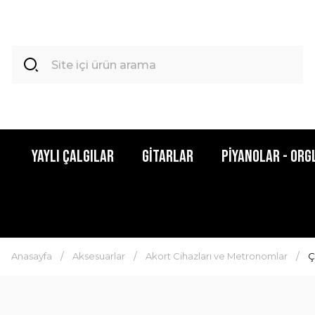
Yaylı Çalgılar
Gitarlar
Piyanolar - Org
Anasayfa
Aksesuarlar
Akort Cihazları ve Metronomlar
Ç