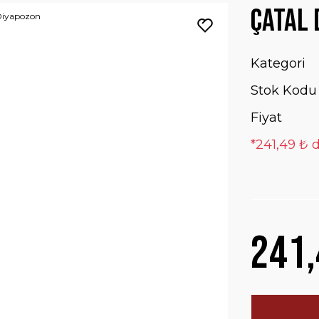
Çatal 
Kategori
Stok Kodu
Fiyat
*241,49 ₺ d
241,