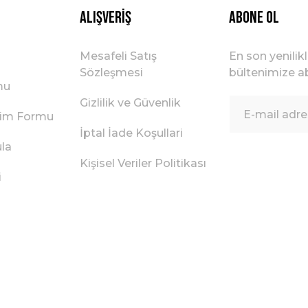
Alışveriş
ABONE OL
Mesafeli Satış
En son yenilik
Sözleşmesi
bültenimize ab
mu
Gizlilik ve Güvenlik
irim Formu
İptal İade Koşullari
ula
Kişisel Veriler Politikası
i