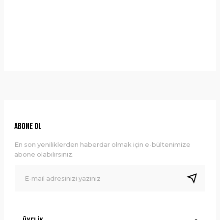
Taksit Seçenekleri
Bu ürüne ilk yorumu siz yapın!
Önerileriniz
Yorum Yaz
Bu ürünün fiyat bilgisi, resim, ürün açıklamalarında ve diğer
konularda yetersiz gördüğünüz noktaları öneri formunu
kullanarak tarafımıza iletebilirsiniz.
Görüş ve önerileriniz için teşekkür ederiz.
Ürün resmi kalitesiz, bozuk veya görüntülenemiyor.
ABONE OL
Ürün açıklamasında eksik bilgiler bulunuyor.
En son yeniliklerden haberdar olmak için e-bültenimize
Ürün bilgilerinde hatalar bulunuyor.
abone olabilirsiniz.
Ürün fiyatı diğer sitelerden daha pahalı.
Bu ürüne benzer farklı alternatifler olmalı.