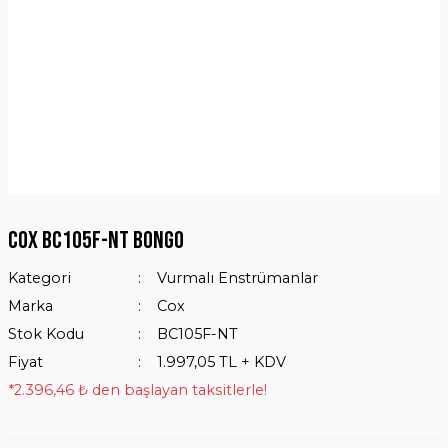
Cox BC105F-NT Bongo
Kategori
Vurmalı Enstrümanlar
Marka
Cox
Stok Kodu
BC105F-NT
Fiyat
1.997,05 TL + KDV
*2.396,46 ₺ den başlayan taksitlerle!