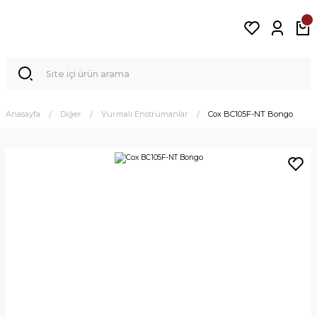
Anasayfa
Diğer
Vurmalı Enstrümanlar
Cox BC105F-NT Bongo