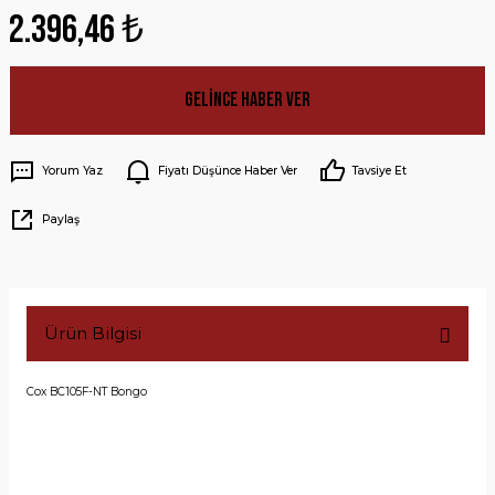
2.396,46 ₺
Gelince Haber Ver
Yorum Yaz
Fiyatı Düşünce Haber Ver
Tavsiye Et
Paylaş
Ürün Bilgisi
Cox BC105F-NT Bongo
Yorumlar