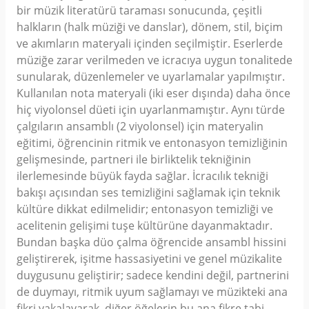
bir müzik literatürü taraması sonucunda, çeşitli
halkların (halk müziği ve danslar), dönem, stil, biçim
ve akımların materyali içinden seçilmiştir. Eserlerde
müziğe zarar verilmeden ve icracıya uygun tonalitede
sunularak, düzenlemeler ve uyarlamalar yapılmıştır.
Kullanılan nota materyali (iki eser dışında) daha önce
hiç viyolonsel düeti için uyarlanmamıştır. Aynı türde
çalgıların ansamblı (2 viyolonsel) için materyalin
eğitimi, öğrencinin ritmik ve entonasyon temizliğinin
gelişmesinde, partneri ile birliktelik tekniğinin
ilerlemesinde büyük fayda sağlar. İcracılık tekniği
bakışı açısından ses temizliğini sağlamak için teknik
kültüre dikkat edilmelidir; entonasyon temizliği ve
acelitenin gelişimi tuşe kültürüne dayanmaktadır.
Bundan başka düo çalma öğrencide ansambl hissini
geliştirerek, işitme hassasiyetini ve genel müzikalite
duygusunu geliştirir; sadece kendini değil, partnerini
de duymayı, ritmik uyum sağlamayı ve müzikteki ana
fikri yakalayarak, diğer öğelerin bu ana fikre tabi