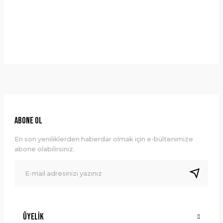
Taksit Seçenekleri
Bu ürüne ilk yorumu siz yapın!
Önerileriniz
Yorum Yaz
Bu ürünün fiyat bilgisi, resim, ürün açıklamalarında ve diğer
konularda yetersiz gördüğünüz noktaları öneri formunu
kullanarak tarafımıza iletebilirsiniz.
Görüş ve önerileriniz için teşekkür ederiz.
Ürün resmi kalitesiz, bozuk veya görüntülenemiyor.
ABONE OL
Ürün açıklamasında eksik bilgiler bulunuyor.
En son yeniliklerden haberdar olmak için e-bültenimize
Ürün bilgilerinde hatalar bulunuyor.
abone olabilirsiniz.
Ürün fiyatı diğer sitelerden daha pahalı.
Bu ürüne benzer farklı alternatifler olmalı.
Üyelik