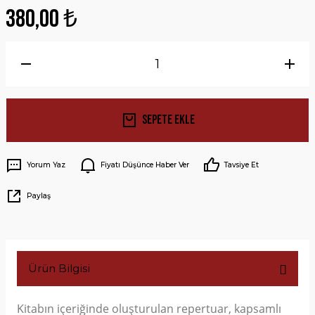
380,00 ₺
Sepete Ekle
Yorum Yaz
Fiyatı Düşünce Haber Ver
Tavsiye Et
Paylaş
Ürün Bilgisi
Kitabın içeriğinde oluşturulan repertuar, kapsamlı