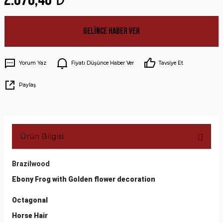
Gelince Haber Ver
Yorum Yaz
Fiyatı Düşünce Haber Ver
Tavsiye Et
Paylaş
Ürün Bilgisi
Brazilwood
Ebony Frog with Golden flower decoration
Octagonal
Horse Hair