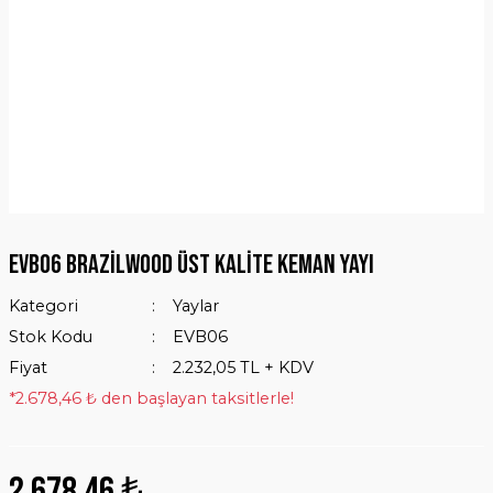
EVB06 Brazilwood Üst Kalite Keman Yayı
Kategori
Yaylar
Stok Kodu
EVB06
Fiyat
2.232,05 TL + KDV
*2.678,46 ₺ den başlayan taksitlerle!
2.678,46 ₺