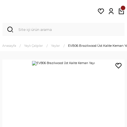
Anasayfa
Yaylı Çalgılar
Yaylar
EVB06 Brazilwood Üst Kalite Keman Y