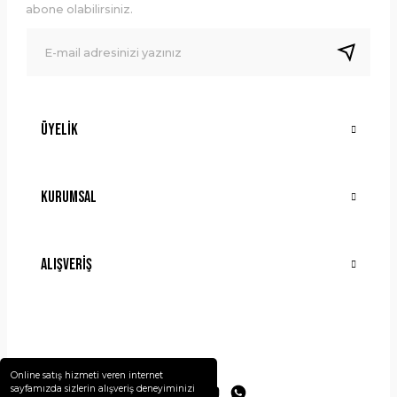
Ürün bilgilerinde hatalar bulunuyor.
abone olabilirsiniz.
Ürün fiyatı diğer sitelerden daha pahalı.
Bu ürüne benzer farklı alternatifler olmalı.
Üyelik
Gönder
Kurumsal
Alışveriş
Online satış hizmeti veren internet
sayfamızda sizlerin alışveriş deneyiminizi