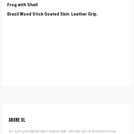
Frog with Shell
Brazil Wood Stick Goated Skin Leather Grip.
Yorumlar
Taksit Seçenekleri
Bu ürüne ilk yorumu siz yapın!
Önerileriniz
Yorum Yaz
Bu ürünün fiyat bilgisi, resim, ürün açıklamalarında ve diğer
konularda yetersiz gördüğünüz noktaları öneri formunu
kullanarak tarafımıza iletebilirsiniz.
Görüş ve önerileriniz için teşekkür ederiz.
Ürün resmi kalitesiz, bozuk veya görüntülenemiyor.
ABONE OL
Ürün açıklamasında eksik bilgiler bulunuyor.
En son yeniliklerden haberdar olmak için e-bültenimize