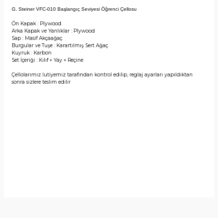
G. Steiner VFC-010 Başlangıç Seviyesi Öğrenci Çellosu
Ön Kapak : Plywood
Arka Kapak ve Yanlıklar : Plywood
Sap : Masif Akçaağaç
Burgular ve Tuşe : Karartılmış Sert Ağaç
Kuyruk : Karbon
Set İçeriği : Kılıf + Yay + Reçine
Çellolarımız lutiyemiz tarafından kontrol edilip, reglaj ayarları yapıldıktan
sonra sizlere teslim edilir
Yorumlar
Taksit Seçenekleri
Bu ürüne ilk yorumu siz yapın!
Önerileriniz
Yorum Yaz
Bu ürünün fiyat bilgisi, resim, ürün açıklamalarında ve diğer
konularda yetersiz gördüğünüz noktaları öneri formunu
kullanarak tarafımıza iletebilirsiniz.