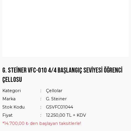
G. Steiner VFC-010 4/4 Başlangıç Seviyesi Öğrenci
Çellosu
Kategori
Çellolar
Marka
G. Steiner
Stok Kodu
GSVFC01044
Fiyat
12.250,00 TL + KDV
*14.700,00 ₺ den başlayan taksitlerle!