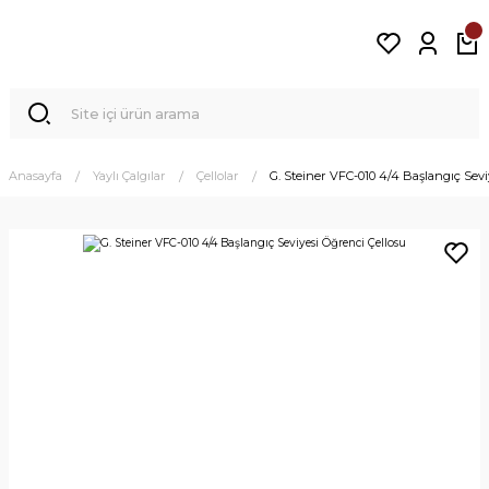
Anasayfa
Yaylı Çalgılar
Çellolar
G. Steiner VFC-010 4/4 Başlangıç Sevi