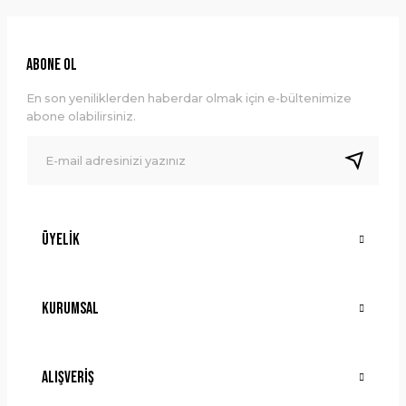
Görüş ve önerileriniz için teşekkür ederiz.
Ürün resmi kalitesiz, bozuk veya görüntülenemiyor.
ABONE OL
Ürün açıklamasında eksik bilgiler bulunuyor.
En son yeniliklerden haberdar olmak için e-bültenimize
Ürün bilgilerinde hatalar bulunuyor.
abone olabilirsiniz.
Ürün fiyatı diğer sitelerden daha pahalı.
Bu ürüne benzer farklı alternatifler olmalı.
Üyelik
Gönder
Kurumsal
Alışveriş