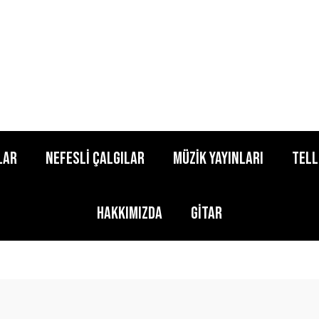
lar
Nefesli Çalgılar
Müzik Yayınları
Tell
Hakkımızda
Gitar