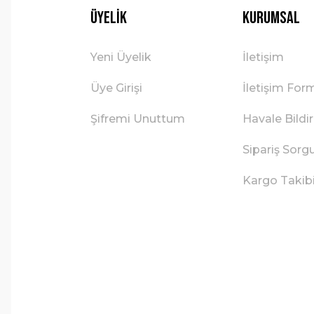
Üyelik
Kurumsal
Yeni Üyelik
İletişim
Üye Girişi
İletişim For
Şifremi Unuttum
Havale Bild
Sipariş Sorg
Kargo Takib