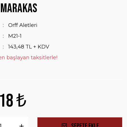
 Marakas
Orff Aletleri
M21-1
143,48 TL + KDV
en başlayan taksitlerle!
18 ₺
Sepete Ekle