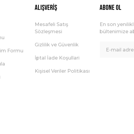
Alışveriş
ABONE OL
Mesafeli Satış
En son yenilik
Sözleşmesi
bültenimize ab
mu
Gizlilik ve Güvenlik
irim Formu
İptal İade Koşullari
ula
Kişisel Veriler Politikası
i