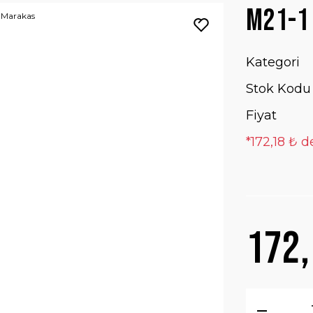
M21-1
Kategori
Stok Kodu
Fiyat
*172,18 ₺ d
172,