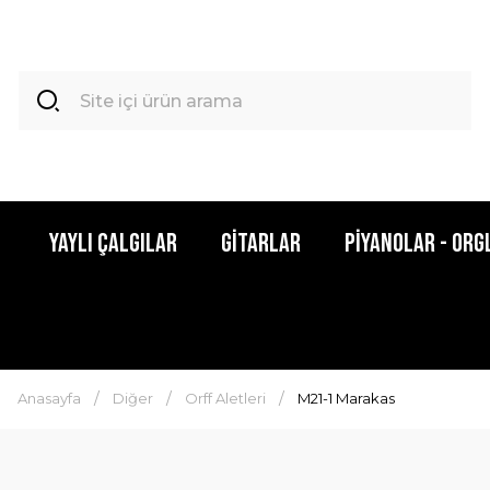
Yaylı Çalgılar
Gitarlar
Piyanolar - Org
Anasayfa
Diğer
Orff Aletleri
M21-1 Marakas