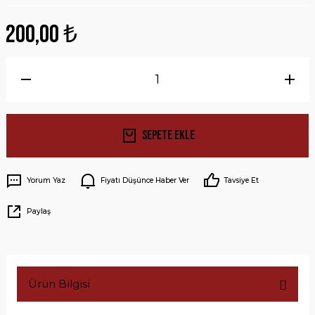
200,00 ₺
Sepete Ekle
Yorum Yaz
Fiyatı Düşünce Haber Ver
Tavsiye Et
Paylaş
Ürün Bilgisi