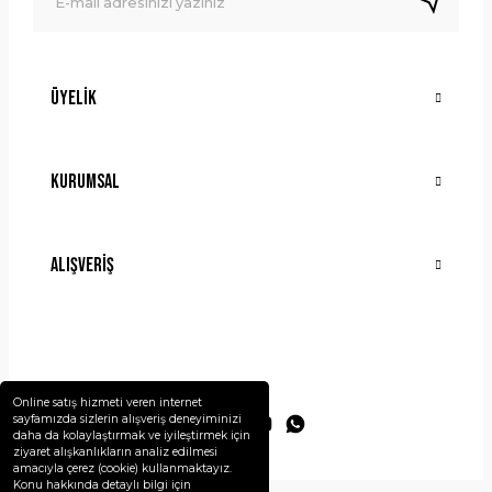
Üyelik
Gönder
Kurumsal
Alışveriş
Online satış hizmeti veren internet
sayfamızda sizlerin alışveriş deneyiminizi
daha da kolaylaştırmak ve iyileştirmek için
ziyaret alışkanlıkların analiz edilmesi
amacıyla çerez (cookie) kullanmaktayız.
Konu hakkında detaylı bilgi için