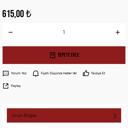
615,00 ₺
Sepete Ekle
Yorum Yaz
Fiyatı Düşünce Haber Ver
Tavsiye Et
Paylaş
Ürün Bilgisi