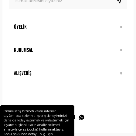
Üyelik
Gönder
Kurumsal
Alışveriş
Online satış hizmeti veren internet
sayfamızda sizlerin alışveriş deneyiminizi
daha da kolaylaştırmak ve iyileştirmek için
ziyaret alışkanlıkların analiz edilmesi
amacıyla çerez (cookie) kullanmaktayız.
Konu hakkında detaylı bilgi için