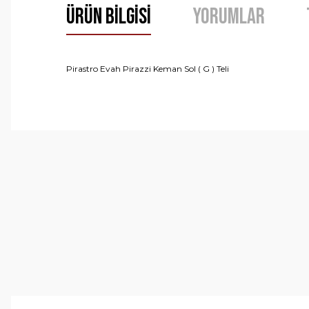
Ürün Bilgisi
Yorumlar
Pirastro Evah Pirazzi Keman Sol ( G ) Teli
Bu ürünün fiyat bilgisi, resim, ürün açıklamalarında ve 
Görüş ve önerileriniz için teşekkür ederiz.
Ürün resmi kalitesiz, bozuk veya görüntülenemiyor.
Ürün açıklamasında eksik bilgiler bulunuyor.
Ürün bilgilerinde hatalar bulunuyor.
Ürün fiyatı diğer sitelerden daha pahalı.
Bu ürüne benzer farklı alternatifler olmalı.