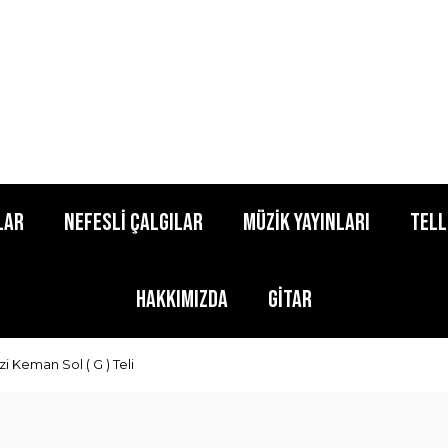
lar
Nefesli Çalgılar
Müzik Yayınları
Tell
Hakkımızda
Gitar
zi Keman Sol ( G ) Teli