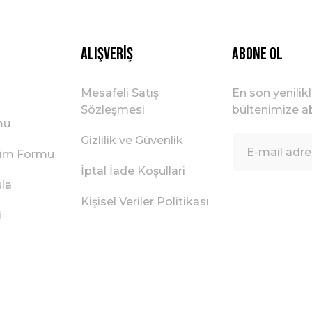
Gönder
Alışveriş
ABONE OL
Mesafeli Satış
En son yenilik
Sözleşmesi
bültenimize ab
mu
Gizlilik ve Güvenlik
irim Formu
İptal İade Koşullari
ula
Kişisel Veriler Politikası
i