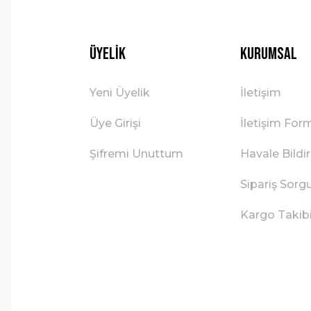
Üyelik
Kurumsal
Yeni Üyelik
İletişim
Üye Girişi
İletişim For
Şifremi Unuttum
Havale Bild
Sipariş Sorg
Kargo Takib