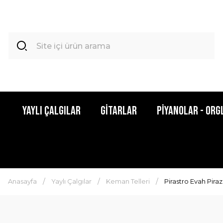
Yaylı Çalgılar
Gitarlar
Piyanolar - Org
Anasayfa
Yaylı Çalgılar
Keman Telleri
Pirastro Evah Piraz