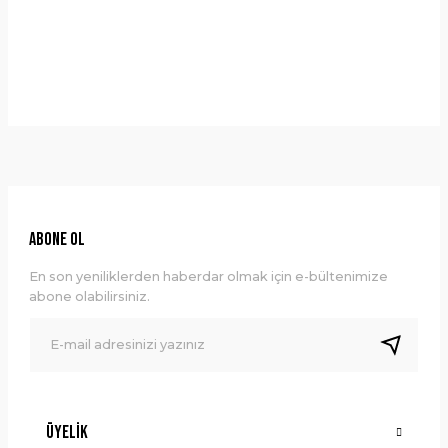
Taksit Seçenekleri
Bu ürüne ilk yorumu siz yapın!
Önerileriniz
Yorum Yaz
Bu ürünün fiyat bilgisi, resim, ürün açıklamalarında ve diğer
konularda yetersiz gördüğünüz noktaları öneri formunu
kullanarak tarafımıza iletebilirsiniz.
Görüş ve önerileriniz için teşekkür ederiz.
Ürün resmi kalitesiz, bozuk veya görüntülenemiyor.
ABONE OL
Ürün açıklamasında eksik bilgiler bulunuyor.
En son yeniliklerden haberdar olmak için e-bültenimize
Ürün bilgilerinde hatalar bulunuyor.
abone olabilirsiniz.
Ürün fiyatı diğer sitelerden daha pahalı.
Bu ürüne benzer farklı alternatifler olmalı.
Üyelik