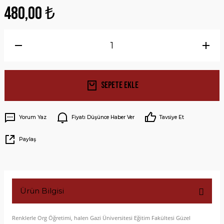
480,00 ₺
Sepete Ekle
Yorum Yaz
Fiyatı Düşünce Haber Ver
Tavsiye Et
Paylaş
Ürün Bilgisi
Renklerle Org Öğretimi, halen Gazi Üniversitesi Eğitim Fakültesi Güzel