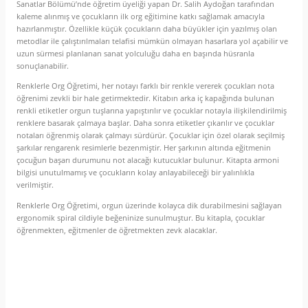
Sanatlar Bölümü’nde öğretim üyeliği yapan Dr. Salih Aydoğan tarafından
kaleme alınmış ve çocukların ilk org eğitimine katkı sağlamak amacıyla
hazırlanmıştır. Özellikle küçük çocukların daha büyükler için yazılmış olan
metodlar ile çalıştırılmaları telafisi mümkün olmayan hasarlara yol açabilir ve
uzun sürmesi planlanan sanat yolculuğu daha en başında hüsranla
sonuçlanabilir.
Renklerle Org Öğretimi, her notayı farklı bir renkle vererek çocukları nota
öğrenimi zevkli bir hale getirmektedir. Kitabın arka iç kapağında bulunan
renkli etiketler orgun tuşlarına yapıştırılır ve çocuklar notayla ilişkilendirilmiş
renklere basarak çalmaya başlar. Daha sonra etiketler çıkarılır ve çocuklar
notaları öğrenmiş olarak çalmayı sürdürür. Çocuklar için özel olarak seçilmiş
şarkılar rengarenk resimlerle bezenmiştir. Her şarkının altında eğitmenin
çocuğun başarı durumunu not alacağı kutucuklar bulunur. Kitapta armoni
bilgisi unutulmamış ve çocukların kolay anlayabileceği bir yalınlıkla
verilmiştir.
Renklerle Org Öğretimi, orgun üzerinde kolayca dik durabilmesini sağlayan
ergonomik spiral cildiyle beğeninize sunulmuştur. Bu kitapla, çocuklar
öğrenmekten, eğitmenler de öğretmekten zevk alacaklar.
Yorumlar