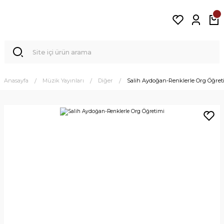
Anasayfa
Müzik Yayınları
Diğer
Salih Aydoğan-Renklerle Org Öğret