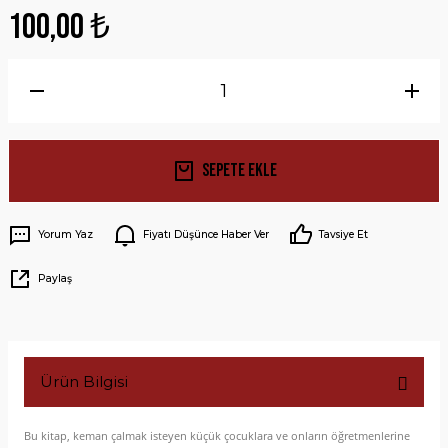
100,00 ₺
Sepete Ekle
Yorum Yaz
Fiyatı Düşünce Haber Ver
Tavsiye Et
Paylaş
Ürün Bilgisi
Bu kitap, keman çalmak isteyen küçük çocuklara ve onların öğretmenlerine