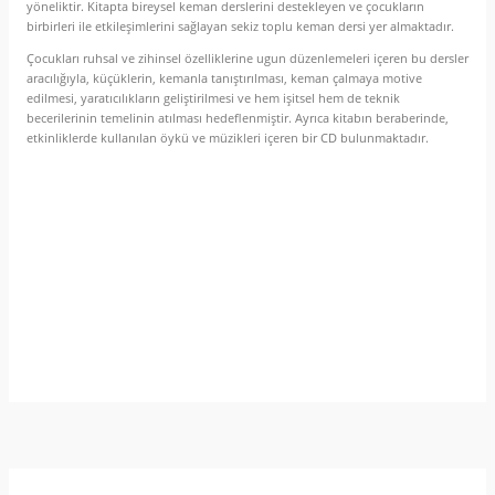
yöneliktir. Kitapta bireysel keman derslerini destekleyen ve çocukların
birbirleri ile etkileşimlerini sağlayan sekiz toplu keman dersi yer almaktadır.
Çocukları ruhsal ve zihinsel özelliklerine ugun düzenlemeleri içeren bu dersler
aracılığıyla, küçüklerin, kemanla tanıştırılması, keman çalmaya motive
edilmesi, yaratıcılıkların geliştirilmesi ve hem işitsel hem de teknik
becerilerinin temelinin atılması hedeflenmiştir. Ayrıca kitabın beraberinde,
etkinliklerde kullanılan öykü ve müzikleri içeren bir CD bulunmaktadır.
Yorumlar
Taksit Seçenekleri
Bu ürüne ilk yorumu siz yapın!
Önerileriniz
Yorum Yaz
Bu ürünün fiyat bilgisi, resim, ürün açıklamalarında ve diğer
konularda yetersiz gördüğünüz noktaları öneri formunu
kullanarak tarafımıza iletebilirsiniz.
Görüş ve önerileriniz için teşekkür ederiz.