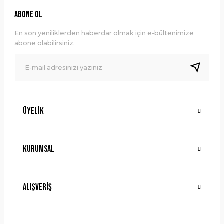
Ürün resmi kalitesiz, bozuk veya görüntülenemiyor.
ABONE OL
Ürün açıklamasında eksik bilgiler bulunuyor.
En son yeniliklerden haberdar olmak için e-bültenimize
Ürün bilgilerinde hatalar bulunuyor.
abone olabilirsiniz.
Ürün fiyatı diğer sitelerden daha pahalı.
Bu ürüne benzer farklı alternatifler olmalı.
Üyelik
Gönder
Kurumsal
Alışveriş