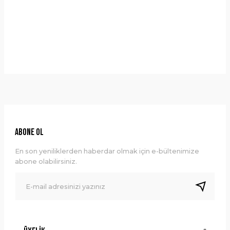
Taksit Seçenekleri
Bu ürüne ilk yorumu siz yapın!
Önerileriniz
Yorum Yaz
Bu ürünün fiyat bilgisi, resim, ürün açıklamalarında ve diğer
konularda yetersiz gördüğünüz noktaları öneri formunu
kullanarak tarafımıza iletebilirsiniz.
Görüş ve önerileriniz için teşekkür ederiz.
Ürün resmi kalitesiz, bozuk veya görüntülenemiyor.
ABONE OL
Ürün açıklamasında eksik bilgiler bulunuyor.
En son yeniliklerden haberdar olmak için e-bültenimize
Ürün bilgilerinde hatalar bulunuyor.
abone olabilirsiniz.
Ürün fiyatı diğer sitelerden daha pahalı.
Bu ürüne benzer farklı alternatifler olmalı.