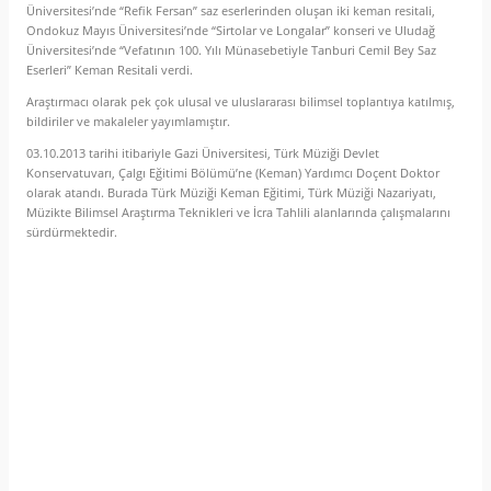
Üniversitesi’nde “Refik Fersan” saz eserlerinden oluşan iki keman resitali,
Ondokuz Mayıs Üniversitesi’nde “Sirtolar ve Longalar” konseri ve Uludağ
Üniversitesi’nde “Vefatının 100. Yılı Münasebetiyle Tanburi Cemil Bey Saz
Eserleri” Keman Resitali verdi.
Araştırmacı olarak pek çok ulusal ve uluslararası bilimsel toplantıya katılmış,
bildiriler ve makaleler yayımlamıştır.
03.10.2013 tarihi itibariyle Gazi Üniversitesi, Türk Müziği Devlet
Konservatuvarı, Çalgı Eğitimi Bölümü’ne (Keman) Yardımcı Doçent Doktor
olarak atandı. Burada Türk Müziği Keman Eğitimi, Türk Müziği Nazariyatı,
Müzikte Bilimsel Araştırma Teknikleri ve İcra Tahlili alanlarında çalışmalarını
sürdürmektedir.
Yorumlar
Taksit Seçenekleri
Bu ürüne ilk yorumu siz yapın!
Önerileriniz
Yorum Yaz