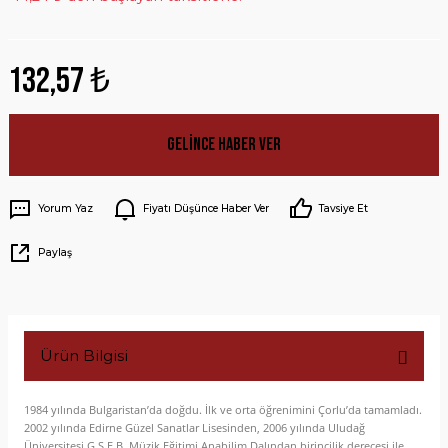
132,57 ₺
Gelince Haber Ver
Yorum Yaz
Fiyatı Düşünce Haber Ver
Tavsiye Et
Paylaş
Ürün Bilgisi
1984 yılında Bulgaristan’da doğdu. İlk ve orta öğrenimini Çorlu’da tamamladı.
2002 yılında Edirne Güzel Sanatlar Lisesinden, 2006 yılında Uludağ
Üniversitesi G.S.E.B. Müzik Eğitimi Anabilim Dalından birincilik derecesi ile