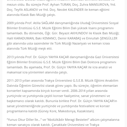
mezun oldu. Bu süreçte Prof. Ayhan TURAN, Doç. Zuhra MANSUROVA, Yrd.
Doç. Teyfik ASLANOV ve Yrd. Doç. Necdet KALENDER ile keman eğitimi
alanında Klasik Batı Müziği çalıştı.
2009 yılında Prof. Atilla SAĞLAM danışmanlığında Uludağ Üniversitesi Sosyal
Bilimler Enstitüsü G.S.E. Müzik Eğitimi Bilim Dalı yüksek lisans programını
tamamladı. Bu dönemde, Öğr. Gör. Beyazıt AKHUNDOV ile Klasik Batı Müziği;
Halil KARADUMAN, Baki KEMANCI, Demir KARABAŞ ve Emrullah ŞENGÜLLER
gibi alanında usta sazendeler ile Türk Müziği Nazariyatı ve keman icrası
alanında Türk Müziği meşk etti.
2013 yılında Prof. Dr. Gülçin YAHYA KAÇAR danışmanlığında Gazi Üniversitesi
Eğitim Bilimler Enstitüsü G.S.E. Müzik Eğitimi Bilim Dalı Doktora programını
tamamladı. Bu aşamada, Prof. Dr. Gülçin YAHYA KAÇAR ile icra analizi ve
makamsal icra yöntemleri alanında çalıştı.
2011-2013 yılları arasında Trakya Üniversitesi G.S.E.B. Müzik Eğitimi Anabilim
Dalında Öğretim Görevlisi olarak görev yaptı. Bu süreçte, öğretim elemanları
konserleri kapsamında birçok konser verdi. 2006-2014 yılları arasında
yurtiçinde ve yurtdışında çeşitli konser faaliyetine, sanat yönetmeni ve
başkemancı olarak katıldı. Bununla birlikte Prof. Dr. Gülçin YAHYA KAÇAR’ın
sanat yönetmenliğinde yurtiçinde ve yurtdışında festivallere ve konser
programlarına katıldı (Güney Kore, Makedonya, Kazakistan).
“Yunus Okur Diller İle…” ve “Abdülkâdir Meragi Besteleri” albüm çalışmalarına
keman sanatçısı olarak katıldı. Çanakkale Üniversitesi ve Trakya