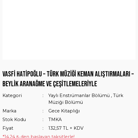
Vasfi Hatipoğlu – Türk Müziği Keman Alıştırmaları –
Beylik Aranağme ve Çeşitlemeleriyle
Kategori
Yaylı Enstrümanlar Bölümü
,
Türk
Müziği Bölümü
Marka
Gece Kitaplığı
Stok Kodu
TMKA
Fiyat
132,57 TL + KDV
*14,24 ₺ den başlayan taksitlerle!