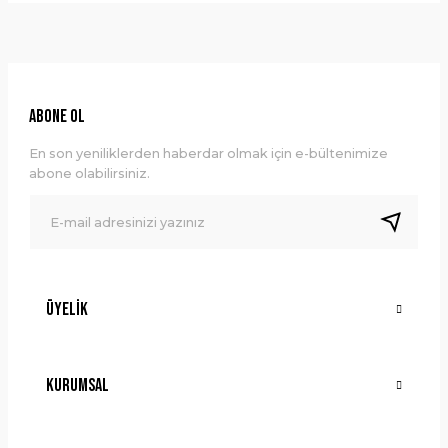
Bu ürünün fiyat bilgisi, resim, ürün açıklamalarında ve diğer
konularda yetersiz gördüğünüz noktaları öneri formunu
kullanarak tarafımıza iletebilirsiniz.
Görüş ve önerileriniz için teşekkür ederiz.
Ürün resmi kalitesiz, bozuk veya görüntülenemiyor.
ABONE OL
Ürün açıklamasında eksik bilgiler bulunuyor.
En son yeniliklerden haberdar olmak için e-bültenimize
Ürün bilgilerinde hatalar bulunuyor.
abone olabilirsiniz.
Ürün fiyatı diğer sitelerden daha pahalı.
Bu ürüne benzer farklı alternatifler olmalı.
Üyelik
Gönder
Kurumsal