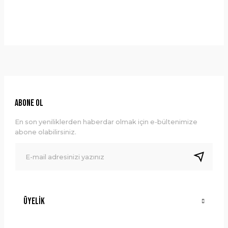
Önerileriniz
Yorum Yaz
Bu ürünün fiyat bilgisi, resim, ürün açıklamalarında ve diğer
konularda yetersiz gördüğünüz noktaları öneri formunu
kullanarak tarafımıza iletebilirsiniz.
Görüş ve önerileriniz için teşekkür ederiz.
Ürün resmi kalitesiz, bozuk veya görüntülenemiyor.
ABONE OL
Ürün açıklamasında eksik bilgiler bulunuyor.
En son yeniliklerden haberdar olmak için e-bültenimize
Ürün bilgilerinde hatalar bulunuyor.
abone olabilirsiniz.
Ürün fiyatı diğer sitelerden daha pahalı.
Bu ürüne benzer farklı alternatifler olmalı.
Üyelik
Gönder