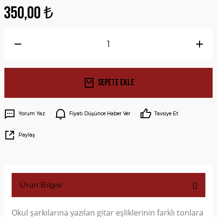
350,00 ₺
Sepete Ekle
Yorum Yaz
Fiyatı Düşünce Haber Ver
Tavsiye Et
Paylaş
Ürün Bilgisi
Okul şarkılarına yazılan gitar eşliklerinin farklı tonlara