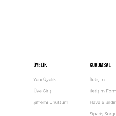
Üyelik
Kurumsal
Yeni Üyelik
İletişim
Üye Girişi
İletişim For
Şifremi Unuttum
Havale Bild
Sipariş Sorg