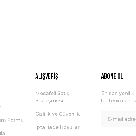
Alışveriş
ABONE OL
Mesafeli Satış
En son yenilik
Sözleşmesi
bültenimize ab
mu
Gizlilik ve Güvenlik
irim Formu
İptal İade Koşullari
ula