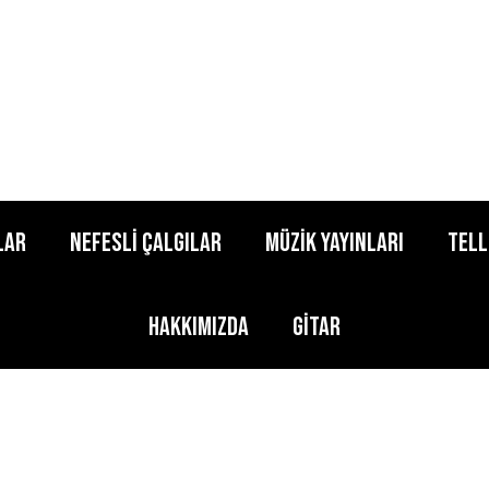
lar
Nefesli Çalgılar
Müzik Yayınları
Tell
Hakkımızda
Gitar