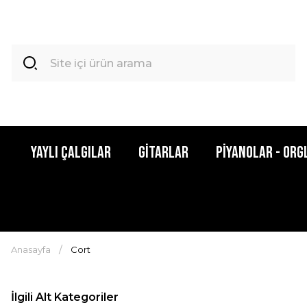
Yaylı Çalgılar
Gitarlar
Piyanolar - Org
Anasayfa
Cort
İlgili Alt Kategoriler