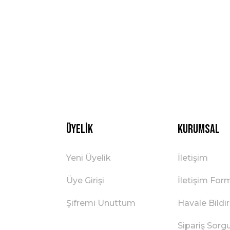
Üyelik
Kurumsal
Yeni Üyelik
İletişim
Üye Girişi
İletişim For
Şifremi Unuttum
Havale Bild
Sipariş Sorg