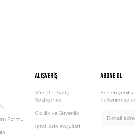
Alışveriş
ABONE OL
Mesafeli Satış
En son yenilik
Sözleşmesi
bültenimize ab
mu
Gizlilik ve Güvenlik
irim Formu
İptal İade Koşullari
ula