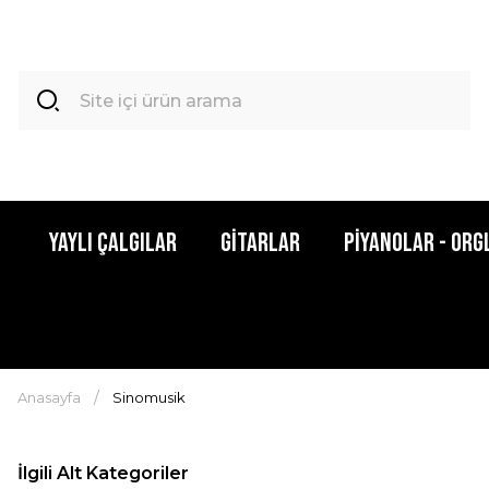
Yaylı Çalgılar
Gitarlar
Piyanolar - Org
Anasayfa
Sinomusik
İlgili Alt Kategoriler