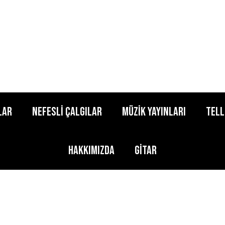
lar
Nefesli Çalgılar
Müzik Yayınları
Tell
Hakkımızda
Gitar