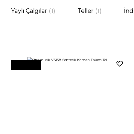
Yaylı Çalgılar
(1)
Teller
(1)
İnd
%28 İNDİRİM