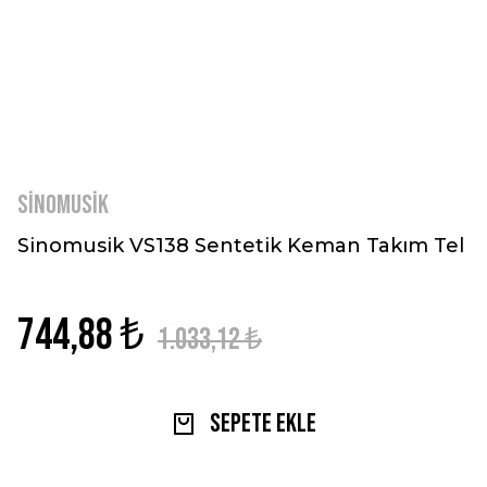
Sinomusik
Sinomusik VS138 Sentetik Keman Takım Tel
744,88 ₺
1.033,12 ₺
Sepete Ekle